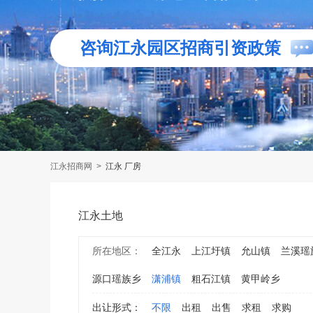
咨询江永园区招商引资政策
江永招商网
>
江永 厂房
江永土地
所在地区：
全江永
上江圩镇
允山镇
兰溪瑶
源口瑶族乡
潇浦镇
粗石江镇
黄甲岭乡
出让形式：
不限
出租
出售
求租
求购