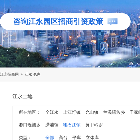
咨询江永园区招商引资政策
江永招商网
>
江永 仓库
江永土地
所在地区：
全江永
上江圩镇
允山镇
兰溪瑶族乡
千家
源口瑶族乡
潇浦镇
粗石江镇
黄甲岭乡
类型：
全部
高台
平库
立体库