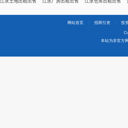
江永土地出租出售
江永厂房出租出售
江永仓库出租出售
网站首页
|
招商引资
|
投
Co
本站为非官方