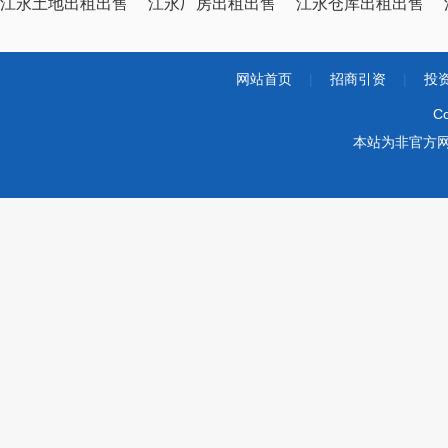
江永土地出租出售
江永厂房出租出售
江永仓库出租出售
网站首页
|
招商引资
|
投
Co
本站为非官方