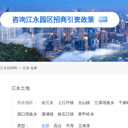
咨询江永园区招商引资政策
江永招商网
>
江永 仓库
江永土地
所在地区：
全江永
上江圩镇
允山镇
兰溪瑶族乡
千家
源口瑶族乡
潇浦镇
粗石江镇
黄甲岭乡
类型：
全部
高台
平库
立体库